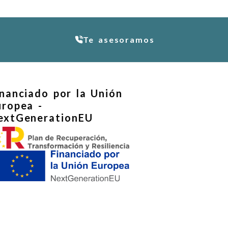
Te asesoramos
inanciado por la Unión
uropea -
extGenerationEU