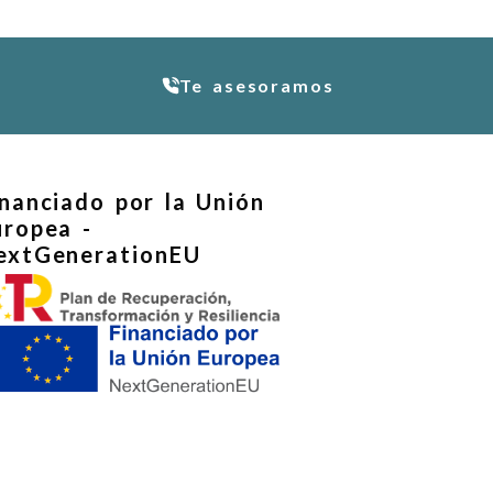
Te asesoramos
inanciado por la Unión
uropea -
extGenerationEU