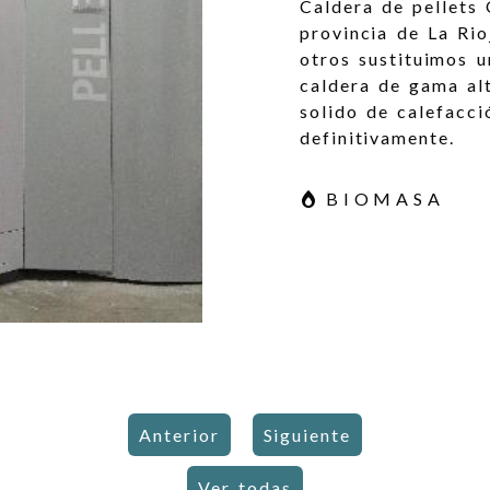
Caldera de pellets 
provincia de La Ri
otros sustituimos u
caldera de gama al
solido de calefacci
definitivamente.
BIOMASA
Anterior
Siguiente
Ver todas