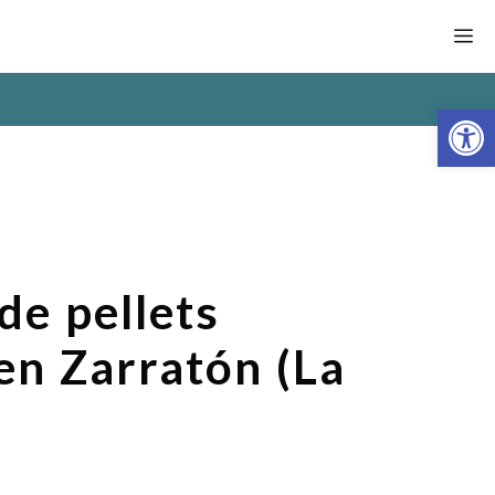
M
Abrir
de pellets
en Zarratón (La