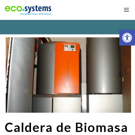
Saltar
M
al
contenido
Abrir
Caldera de Biomasa